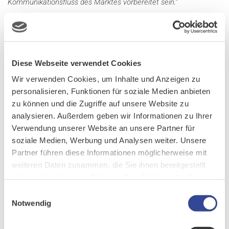
Kommunikationsfluss des Marktes vorbereitet sein.“
Mit TINA hat das Unternehmen ein CRM-basiertes
Netzmanagementsystem entwickelt, das Informationen aus
allen relevanten Systemen integriert und Informations- und
Kommunikationsprozesse automatisiert. Es geht hier nicht nur
Diese Webseite verwendet Cookies
um die Umsetzung gesetzlicher Vorgaben, sondern auch um die
Wir verwenden Cookies, um Inhalte und Anzeigen zu
Unterstützung bei der Verwaltung von Netzverträgen über die
personalisieren, Funktionen für soziale Medien anbieten
Marktpartnerkommunikation bis hin zum Geräte- und
zu können und die Zugriffe auf unsere Website zu
Störungsmanagement. „
Gerade hinsichtlich der in der
analysieren. Außerdem geben wir Informationen zu Ihrer
Energiewirtschaft oft verwendeten Speziallösungen haben wir
Verwendung unserer Website an unsere Partner für
mit dem Best-of-Breed-Ansatz eine große Integrationsvielfalt
soziale Medien, Werbung und Analysen weiter. Unsere
geschaffen
“, so Wanek weiter.
Partner führen diese Informationen möglicherweise mit
weiteren Daten zusammen, die Sie ihnen bereitgestellt
haben oder die sie im Rahmen Ihrer Nutzung der Dienste
SMARTE GESCHÄFTSPROZESSE
gesammelt haben.
Einwilligungsauswahl
Energieversorgungsunternehmen müssen eine breite Palette an
Notwendig
Geschäftsprozessen abdecken. Von Planung, Errichtung,
Betrieb und Instandhaltung von Energieanlagen über die