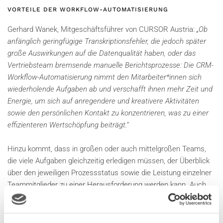
VORTEILE DER WORKFLOW-AUTOMATISIERUNG
Gerhard Wanek, Mitgeschäftsführer von CURSOR Austria:
„Ob
anfänglich geringfügige Transkriptionsfehler, die jedoch später
große Auswirkungen auf die Datenqualität haben, oder das
Vertriebsteam bremsende manuelle Berichtsprozesse: Die CRM-
Workflow-Automatisierung nimmt den Mitarbeiter*innen sich
wiederholende Aufgaben ab und verschafft ihnen mehr Zeit und
Energie, um sich auf anregendere und kreativere Aktivitäten
sowie den persönlichen Kontakt zu konzentrieren, was zu einer
effizienteren Wertschöpfung beiträgt.“
Hinzu kommt, dass in großen oder auch mittelgroßen Teams,
die viele Aufgaben gleichzeitig erledigen müssen, der Überblick
über den jeweiligen Prozessstatus sowie die Leistung einzelner
Teammitglieder zu einer Herausforderung werden kann. Auch
hier unterstützen CRM-Workflow-Automatisierungstools, indem
sie dem Management und Abteilungsleiter*innen Transparenz
zu allen Aufgaben und Prozessen vermitteln und eine