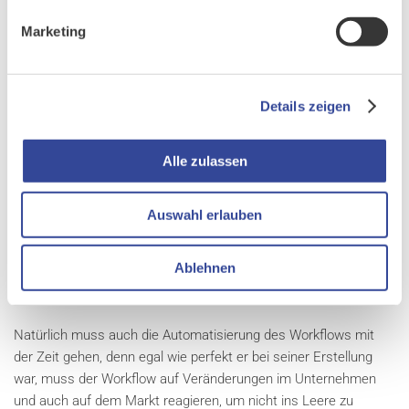
dazu führen, dass nun auf Gedeih und Verderb alle CRM-
Prozesse automatisiert werden“
, meint Gerhard Wanek:
„Der
Marketing
erste Schritt besteht darin, zu entscheiden, welche Prozesse Sie
einbeziehen wollen. Als Faustregel gilt: Vermeiden Sie die
Automatisierung von Prozessen, die in hohem Maß
Details zeigen
menschliches Eingreifen erfordern. Besser geeignet sind sich
wiederholende Aufgaben, die bisher in einem bestimmten,
idealerweise bereits gut definierten, Funnel ausgeführt wurden.“
Alle zulassen
Als einige Beispiele, wo Workflow-Automatisierung sinnvoll
Auswahl erlauben
eingesetzt werden kann, nennt Wanek Leadgenerierung und -
qualifizierung, Kontaktgenerierung und -verwaltung, Kunden-
Ablehnen
Onboarding und Customer Journey,
Kundenlebenszyklusmanagement oder auch E-Mail-Marketing.
Natürlich muss auch die Automatisierung des Workflows mit
der Zeit gehen, denn egal wie perfekt er bei seiner Erstellung
war, muss der Workflow auf Veränderungen im Unternehmen
und auch auf dem Markt reagieren, um nicht ins Leere zu