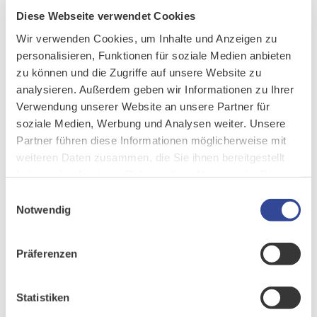
Umgebung schaffen, die den Mitarbeiter*innen eine optimale
Diese Webseite verwendet Cookies
Leistung ermöglicht.
Wir verwenden Cookies, um Inhalte und Anzeigen zu
personalisieren, Funktionen für soziale Medien anbieten
Eine gute Kundenkommunikation aufrechtzuerhalten, kann
zu können und die Zugriffe auf unsere Website zu
schwierig sein, insbesondere wenn mehrere Konten gleichzeitig
analysieren. Außerdem geben wir Informationen zu Ihrer
verwaltet werden. Dank einer CRM-Workflow-Automatisierung
Verwendung unserer Website an unsere Partner für
können die Mitarbeiter*innen ihre Kund*innen automatisch, im
soziale Medien, Werbung und Analysen weiter. Unsere
richtigen Moment und bei jedem Schritt der Customer Journey
Partner führen diese Informationen möglicherweise mit
kontaktieren. Ein weiterer Pluspunkt betrifft die
weiteren Daten zusammen, die Sie ihnen bereitgestellt
Unternehmensfinanzen und die strategische Weiterentwicklung,
haben oder die sie im Rahmen Ihrer Nutzung der Dienste
da dank effizienterer Prozesse Mittel frei werden für
gesammelt haben.
Einwilligungsauswahl
Innovationen in der Produktentwicklung oder neue
Notwendig
Marketingkampagnen.
Präferenzen
WO WORKFLOW-AUTOMATISIERUNG SINNVOLL IST
„Diese Beispiele für die positive Wirkung, die CRM-Workflow-
Statistiken
Automation auf Unternehmen haben kann, sollten aber nicht