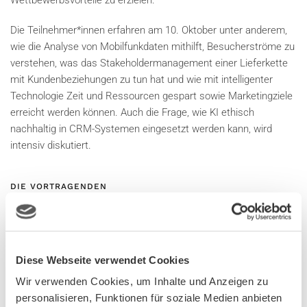
Die Teilnehmer*innen erfahren am 10. Oktober unter anderem,
wie die Analyse von Mobilfunkdaten mithilft, Besucherströme zu
verstehen, was das Stakeholdermanagement einer Lieferkette
mit Kundenbeziehungen zu tun hat und wie mit intelligenter
Technologie Zeit und Ressourcen gespart sowie Marketingziele
erreicht werden können. Auch die Frage, wie KI ethisch
nachhaltig in CRM-Systemen eingesetzt werden kann, wird
intensiv diskutiert.
DIE VORTRAGENDEN
Dass das Thema nachhaltiges Kundenbeziehungsmanagement
viele Branchen und Unternehmensbereiche durchdringt,
beweisen die Vortragenden in der Vielfalt ihrer
Diese Webseite verwendet Cookies
Herkunftsbranchen und Positionen:
Wir verwenden Cookies, um Inhalte und Anzeigen zu
Ilse Ennsfellner
, Ennsfellner Consulting & leitende
personalisieren, Funktionen für soziale Medien anbieten