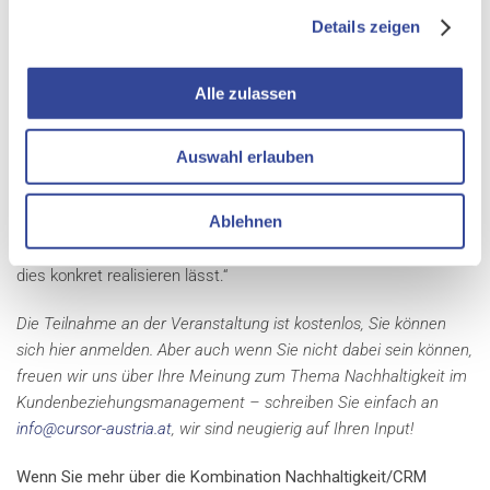
Details zeigen
Alle Informationen zu den Vortragenden finden Sie
hier.
Gerhard Wanek: „Aufgrund der intensiven Digitalisierung
Alle zulassen
verändern sich die Rahmenbedingungen für alle CRM-
Stakeholder immer schneller, das Umfeld wird immer
Auswahl erlauben
dynamischer. Nachhaltiges Kundenbeziehungsmanagement
kann die in den Prozessen dafür nötige Flexibilität und Agilität
Ablehnen
mit langfristiger Kundenbindung in Einklang bringen. Ich freue
mich schon auf einen spannenden Austausch darüber, wie sich
dies konkret realisieren lässt.“
Die Teilnahme an der Veranstaltung ist kostenlos, Sie können
sich
hier
anmelden. Aber auch wenn Sie nicht dabei sein können,
freuen wir uns über Ihre Meinung zum Thema Nachhaltigkeit im
Kundenbeziehungsmanagement – schreiben Sie einfach an
info@cursor-austria.at
, wir sind neugierig auf Ihren Input!
Wenn Sie mehr über die Kombination Nachhaltigkeit/CRM