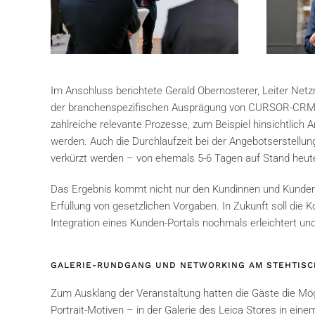
Im Anschluss berichtete Gerald Obernosterer, Leiter Net
der branchenspezifischen Ausprägung von CURSOR-CRM spez
zahlreiche relevante Prozesse, zum Beispiel hinsichtlic
werden. Auch die Durchlaufzeit bei der Angebotserstellu
verkürzt werden – von ehemals 5-6 Tagen auf Stand heute
Das Ergebnis kommt nicht nur den Kundinnen und Kunden 
Erfüllung von gesetzlichen Vorgaben. In Zukunft soll die
Integration eines Kunden-Portals nochmals erleichtert un
GALERIE-RUNDGANG UND NETWORKING AM STEHTISC
Zum Ausklang der Veranstaltung hatten die Gäste die Mögl
Portrait-Motiven – in der Galerie des Leica Stores in ei