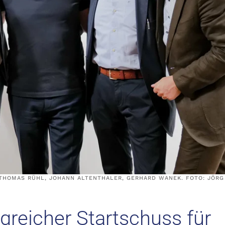
, THOMAS RÜHL, JOHANN ALTENTHALER, GERHARD WANEK. FOTO: JÖRG
lgreicher Startschuss für