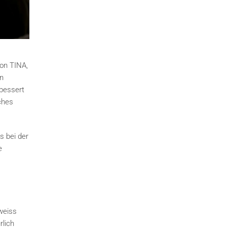
von TINA,
en
rbessert
ches
s bei der
e
weiss
rlich