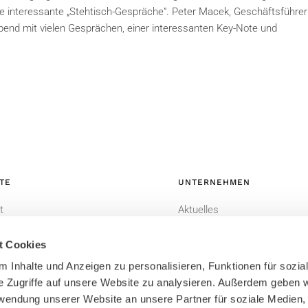
e interessante „Stehtisch-Gespräche“. Peter Macek, Geschäftsführer
bend mit vielen Gesprächen, einer interessanten Key-Note und
TE
UNTERNEHMEN
t
Aktuelles
-CRM
Datenschutzerklärung
t Cookies
Impressum
 Inhalte und Anzeigen zu personalisieren, Funktionen für sozia
Bildnachweis
e Zugriffe auf unsere Website zu analysieren. Außerdem geben w
rwendung unserer Website an unsere Partner für soziale Medien
Sitemap