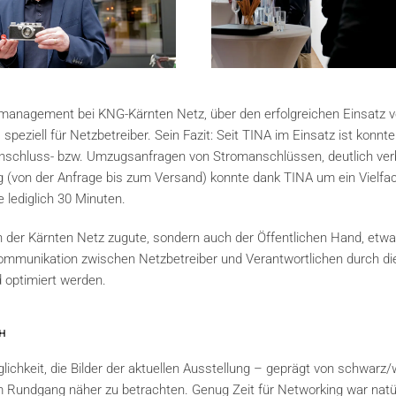
zmanagement bei KNG-Kärnten Netz, über den erfolgreichen Einsatz 
iell für Netzbetreiber. Sein Fazit: Seit TINA im Einsatz ist konnt
h Anschluss- bzw. Umzugsanfragen von Stromanschlüssen, deutlich ve
ng (von der Anfrage bis zum Versand) konnte dank TINA um ein Vielfa
 lediglich 30 Minuten.
der Kärnten Netz zugute, sondern auch der Öffentlichen Hand, etwa
 Kommunikation zwischen Netzbetreiber und Verantwortlichen durch di
d optimiert werden.
H
ichkeit, die Bilder der aktuellen Ausstellung – geprägt von schwarz/
nem Rundgang näher zu betrachten. Genug Zeit für Networking war natü