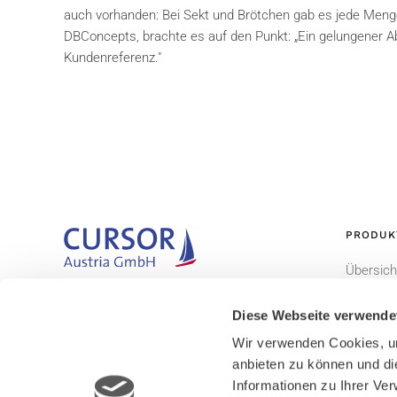
auch vorhanden: Bei Sekt und Brötchen gab es jede Meng
DBConcepts, brachte es auf den Punkt: „Ein gelungener A
Kundenreferenz."
PRODUK
Übersich
Gemeinsam. Begeisternd. Erfolgreich.
CURSOR
Diese Webseite verwende
EVI
Wir verwenden Cookies, um
TINA
anbieten zu können und di
Informationen zu Ihrer Ve